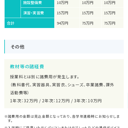
施設整備費
10万円
10万円
10万円
演習・実習費
15万円
15万円
15万円
合計
94万円
75万円
75万円
その他
教材等の諸経費
授業料とは別に諸費用が発生します。
（教科書代、実習器具、実習衣、シューズ、卒業諸費、課外
活動費等）
1年次：32万円 / 2年次：12万円 / 3年次：10万円
諸費用の金額は見込金額となっており、各学年進級時にお知らせしま
す。
入学時にご用意いただくパソコンまたはタブレットなどの通信デバイス