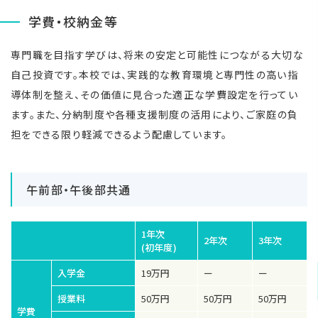
学費・校納金等
専門職を目指す学びは、将来の安定と可能性につながる大切な
自己投資です。本校では、実践的な教育環境と専門性の高い指
導体制を整え、その価値に見合った適正な学費設定を行ってい
ます。また、分納制度や各種支援制度の活用により、ご家庭の負
担をできる限り軽減できるよう配慮しています。
午前部・午後部共通
1年次
2年次
3年次
(初年度)
入学金
19万円
ー
ー
授業料
50万円
50万円
50万円
学費