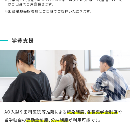
はご自身でご用意頂きます。
国家試験受験費用はご自身でご負担いただきます。
学費支援
AO入試や歯科医院等推薦による
減免制度
、
各種奨学金制度
や
当学独自の
奨励金制度
、
分納制度
が利用可能です。