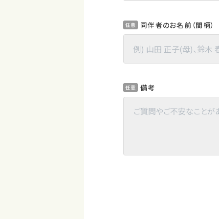
同伴者のお名前（間柄）
任意
備考
任意