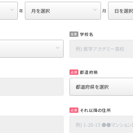
年
月
学校名
任意
都道府県
必須
それ以降の住所
必須