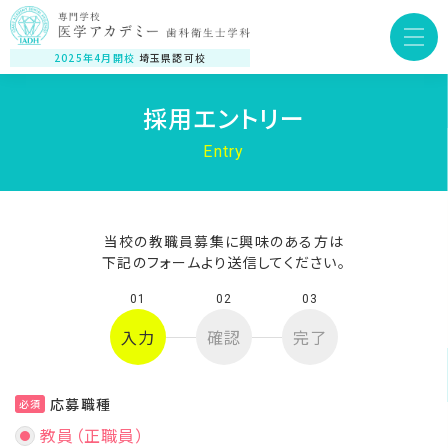
2025年4月開校
埼玉県認可校
採用エントリー
Entry
当校の教職員募集に興味のある方は
下記のフォームより送信してください。
01
02
03
入力
確認
完了
応募職種
必須
教員（正職員）